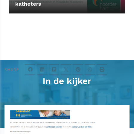
katheters
SHARE
In de kijker